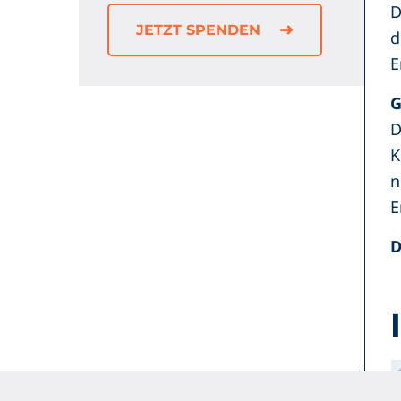
D
JETZT SPENDEN
d
E
G
D
K
n
E
D