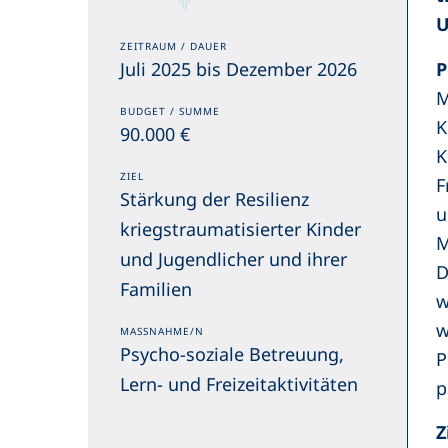
U
ZEITRAUM / DAUER
P
Juli 2025 bis Dezember 2026
M
BUDGET / SUMME
K
90.000 €
K
ZIEL
F
Stärkung der Resilienz
u
kriegstraumatisierter Kinder
M
und Jugendlicher und ihrer
D
Familien
w
w
MASSNAHME/N
Psycho-soziale Betreuung,
P
Lern- und Freizeitaktivitäten
p
Z