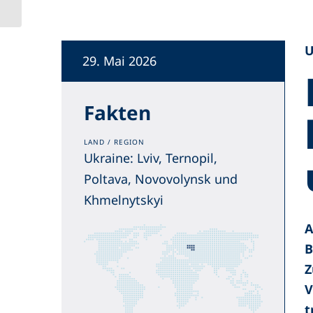
U
29. Mai 2026
Fakten
LAND / REGION
Ukraine: Lviv, Ternopil,
Poltava, Novovolynsk und
Khmelnytskyi
A
B
Z
V
t