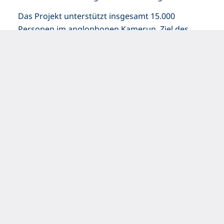
Das Projekt unterstützt insgesamt 15.000
Personen im anglophonen Kamerun. Ziel des
Projektes ist die Ernährungs- und
Einkommenssituation der von Gewaltkonflikten
vertriebenen Menschen durch zu verbessern.
Neben der Verteilung von Nahrungsmitteln wird
Hilfe in Form von Saatgut für den Gemüseanbau
und Ausbildungsmaßnahmen für Jugendliche
geleistet.
Die Redel Stiftung fördert dieses Projekt mit
89.000€.
Impressionen